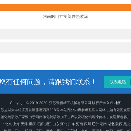
河南阀门控制部件热喷涂
您有任何问题，请跟我们联系！
联系电话
Copyright © 2019-2020. 江苏壹佰精工机械有限公司 版权所有
XML地图
苏盐城大丰经济开发区张謇西路118号 本站部分内容参考整理自网络，如有疑问欢
工碳化钨喷涂厂家致力于河南碳化钨喷涂加工生产以及碳化钨喷涂价格，欢迎新老客户
广：
北京
上海
天津
重庆
江苏
浙江
山东
河北
广东
河南
四川
辽宁
湖南
湖北
陕西
黑龙