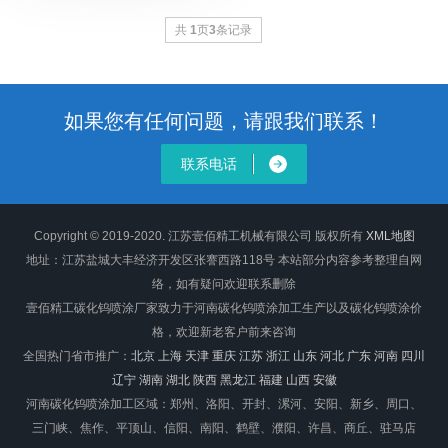
共
1
页
3
条记录
如果您有任何问题，请跟我们联系！
联系电话
Copyright © 2019-2020. 江苏壹佰精工机械有限公司 版权所有
XML地图
地址：江苏盐城大丰经济开发区张謇西路118号 本站部分内容参考整理自网
络，如有疑问欢迎联系删除
壹佰精工碳化钨喷涂厂家致力于河南碳化钨喷涂加工生产以及碳化钨喷涂价
格，欢迎新老客户前来咨询
全国热门省市推广：
北京
上海
天津
重庆
江苏
浙江
山东
河北
广东
河南
四川
辽宁
湖南
湖北
陕西
黑龙江
福建
山西
安徽
河南碳化钨喷涂加工区域：郑州、洛阳、开封、漯河、安阳、新乡、周口、
三门峡、焦作、平顶山、信阳、南阳、鹤壁、濮阳、许昌、商丘、驻马店