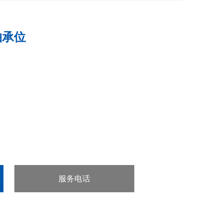
轴承位
服务电话
：15851006550