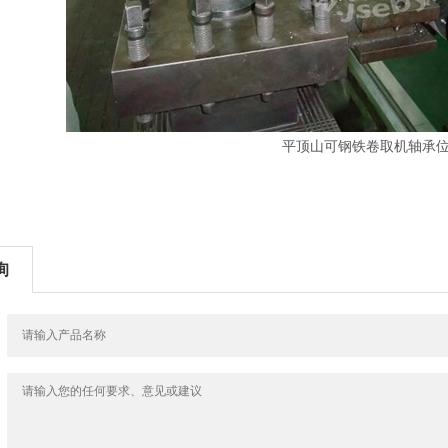
平顶山可钢铁卷取机轴承
询